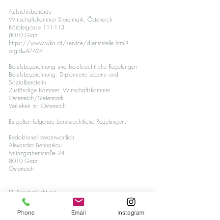
Aufsichtsbehörde
Wirtschaftskammer Steiermark, Österreich
Körblergasse 111-113
8010 Graz
https://www.wko.at/service/dienststelle.html?
orgid=47424
Berufsbezeichnung und berufsrechtliche Regelungen
Berufsbezeichnung: Diplomierte Lebens- und
Sozialberaterin
Zuständige Kammer: Wirtschaftskammer
Österreich/Steiermark
Verliehen in: Österreich
Es gelten folgende berufsrechtliche Regelungen:
Redaktionell verantwortlich
Alexandra Benharkou
Münzgrabenstraße 24
8010 Graz
Österreich
EU-Streitschlichtung
Die Europäische Kommission stellt eine Plattform zur
Online-Streitbeilegung (OS) bereit:
Phone
Email
Instagram
https://ec.europa.eu/consumers/odr/.