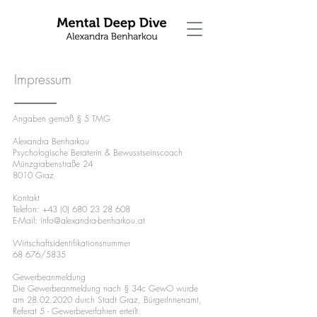
Impressum
Angaben gemäß § 5 TMG
Alexandra Benharkou
Psychologische Beraterin & Bewusstseinscoach
Münzgrabenstraße 24
8010 Graz
Kontakt
Telefon:
+43 (0) 680 23 28 608
E-Mail:
info@alexandra-benharkou.at
Wirtschaftsidentifikationsnummer
68 676/5835
Gewerbeanmeldung
Die Gewerbeanmeldung nach § 34c GewO wurde
am
28.02.2020
durch Stadt Graz, BürgerInnenamt,
Referat 5 - Gewerbeverfahren erteilt.