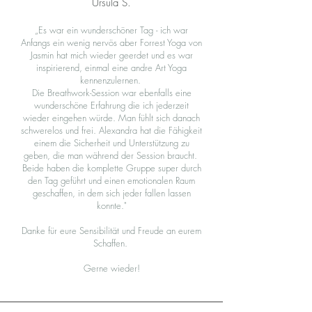
Ursula S.
„Es war ein wunderschöner Tag - ich war
Anfangs ein wenig nervös aber Forrest Yoga von
Jasmin hat mich wieder geerdet und es war
inspirierend, einmal eine andre Art Yoga
kennenzulernen.
Die Breathwork-Session war ebenfalls eine
wunderschöne Erfahrung die ich jederzeit
wieder eingehen würde. Man fühlt sich danach
schwerelos und frei. Alexandra hat die Fähigkeit
einem die Sicherheit und Unterstützung zu
geben, die man während der Session braucht.
Beide haben die komplette Gruppe super durch
den Tag geführt und einen emotionalen Raum
geschaffen, in dem sich jeder fallen lassen
konnte."
Danke für eure Sensibilität und Freude an eurem
Schaffen.
Gerne wieder!