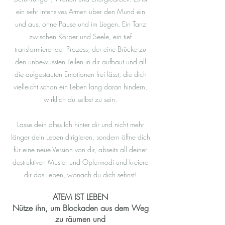
ein sehr intensives Atmen über den Mund ein
und aus, ohne Pause und im Liegen. Ein Tanz
zwischen Körper und Seele, ein tief
transformierender Prozess, der eine Brücke zu
den unb
ew
ussten Teilen in dir aufbaut und all
die aufgestauten Emotionen frei lässt, die dich
vielleicht schon ein Leben lang daran hindern,
wirklich du selbst zu sein.
Lasse dein altes Ich hinter dir und nicht mehr
länger dein Leben dirigieren, sondern öffne dich
für
eine neue Version von dir,
abseits all d
einer
d
estruktiven Muster und Opfermodi und kreiere
dir das Leben, wonac
h du dich sehnst!
ATEM IST LEBEN
Nütze ihn, um Blockaden aus dem Weg
zu räumen und