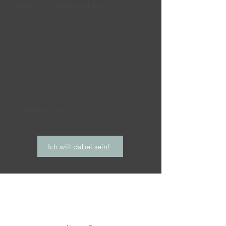
Worauf du achten solltest:​
Komm bitte 10 Minuten vor Beginn, damit wir pünktlich
starten können.
Sorge dafür, dass du 2h vor der Session nichts oder nur
eine Kleinigkeit isst.
Trage gemütliche, nicht einengende Kleidung in Schichten
und warme Socken.
Nimm dir evtl. dein Notizbuch mit, um deine Erkenntnisse
und Eindrücke aufzuschreiben.
Plane danach Zeit für dich ein, um die Wirkung nachspüren
zu können.
Dein Investition in dich:
60 € (bitte in bar mitnehmen) für 2
Stunden intensive Atem- und Körperarbeit, inkl. Schlüsselregen :)
Ich will dabei sein!