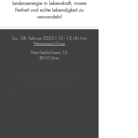
Leidensenergie
in Lebenskraft, innere
Freiheit und echte Lebendigkeit
zu
verwandeln!
Sa., 08. Februar 2025 I 10 - 12 Uhr I im
Heartspace Graz
Hans-Sachs-Gasse 12,
8010 Graz
DEINE VORBEREITUNG &
ABLAUF DER SESSION
Was dich erwartet:​
Eine Einführung in das Thema und in den bewussten,
verbundenen Atem
1h
Intense Embodiment
auf einer Matte mit meinen
Berührungen, Worten und Musik
Raum für Austausch zur Integration deiner Erfahrung
eine kleine süße Überraschung von mir am Ende deiner
Reise :)